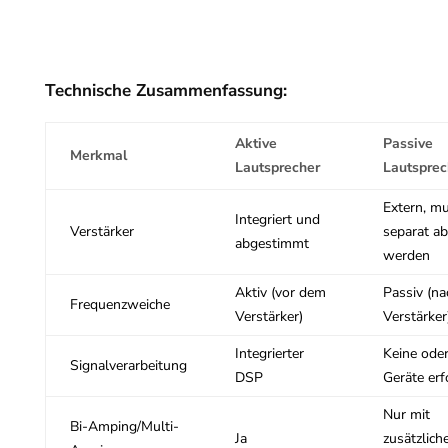
Technische Zusammenfassung:
Aktive
Passive
Merkmal
Lautsprecher
Lautsprec
Extern, m
Integriert und
Verstärker
separat a
abgestimmt
werden
Aktiv (vor dem
Passiv (n
Frequenzweiche
Verstärker)
Verstärker
Integrierter
Keine oder
Signalverarbeitung
DSP
Geräte erf
Nur mit
Bi-Amping/Multi-
Ja
zusätzlic