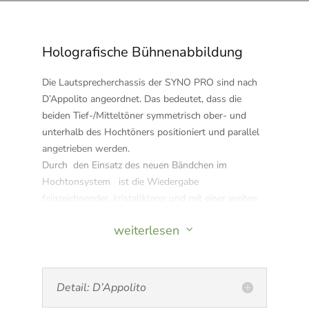
„Kistenklang“, wie er oft bei Holzgehäusen zu finden ist.
Holografische Bühnenabbildung
Die Lautsprecherchassis der SYNO PRO sind nach
D’Appolito angeordnet. Das bedeutet, dass die
beiden Tief-/Mitteltöner symmetrisch ober- und
unterhalb des Hochtöners positioniert und parallel
angetrieben werden.
Durch den Einsatz des neuen Bändchen im
Hochtonsystem ist die Wiedergabe
feinzeichnender, kristallklarer und mit einer weiten
Bühnenabbildung.
weiterlesen
3
Die holografisch-räumliche Abbildung ist auf den
Hörer fokussiert und überzeugt auch in Hörräumen
mit wenig textilem Interieur (Schallabsorption).
Das Sprungantwortverhalten und die
Detail: D’Appolito
Abstrahlcharakteristik sind in der SYNO PRO über