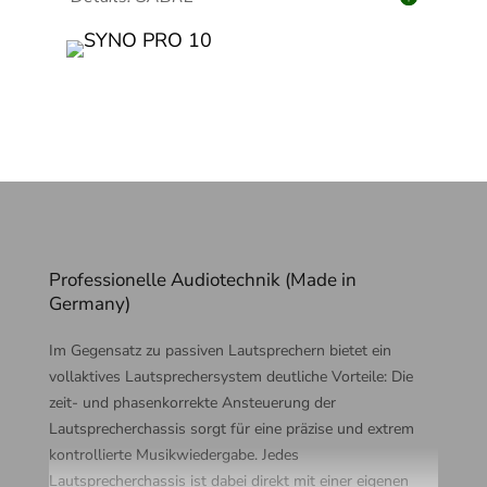
Rekonstruktionsfiltern eine einzigartig feine Abstimmung
des Klangs auf die spezifischen Anforderungen unseres
Lautsprechers und trägt dabei einen entscheidenden Teil
zur Verfeinerung des Klangs bei.
Professionelle Audiotechnik (Made in
Germany)
Im Gegensatz zu passiven Lautsprechern bietet ein
vollaktives Lautsprechersystem deutliche Vorteile: Die
zeit- und phasenkorrekte Ansteuerung der
Lautsprecherchassis sorgt für eine präzise und extrem
kontrollierte Musikwiedergabe. Jedes
Lautsprecherchassis ist dabei direkt mit einer eigenen